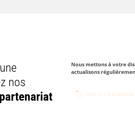
cune
Nous mettons à votre dis
actualisons régulièreme
ez nos
partenariat
TOUTES LES RESSOURC