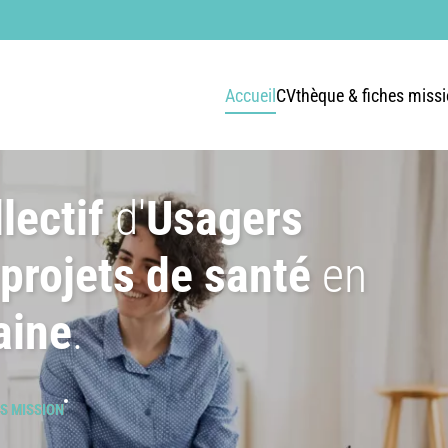
Accueil
CVthèque & fiches miss
lectif
d'
Usagers
 projets de santé
en
aine
.
ES MISSION