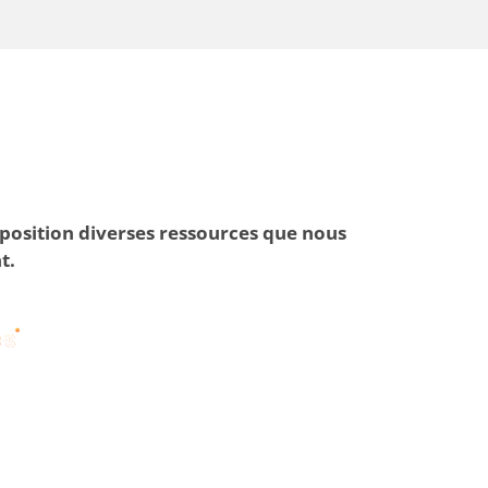
position diverses ressources que nous
nt.
ES