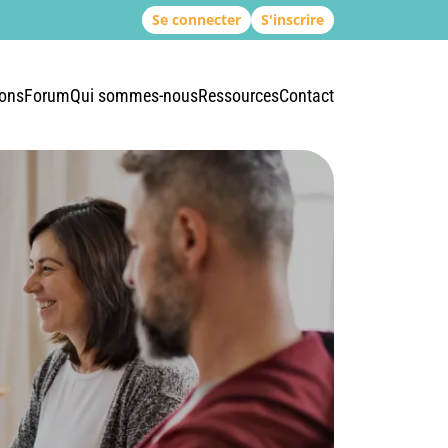
Se connecter
S'inscrire
ions
Forum
Qui sommes-nous
Ressources
Contact