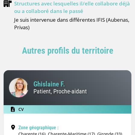
Structures avec lesquelles il/elle collabore déjà
ou a collaboré dans le passé
Je suis intervenue dans différentes IFIS (Aubenas,
Privas)
Autres profils du territoire
Ghislaine F.
Patient, Proche-aidant
CV
Zone géographique :
Charente (16), Charente-Maritime (17), Gironde (33),